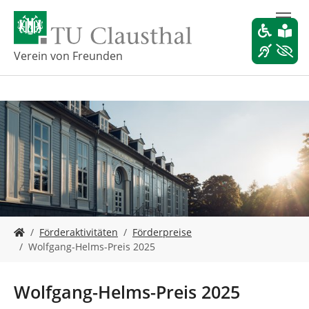
Z
u
m
H
Verein von Freunden
a
u
p
t
i
n
h
a
l
t
s
S
p
Förderaktivitäten
Förderpreise
i
r
Wolfgang-Helms-Preis 2025
e
i
s
n
i
g
Wolfgang-Helms-Preis 2025
n
e